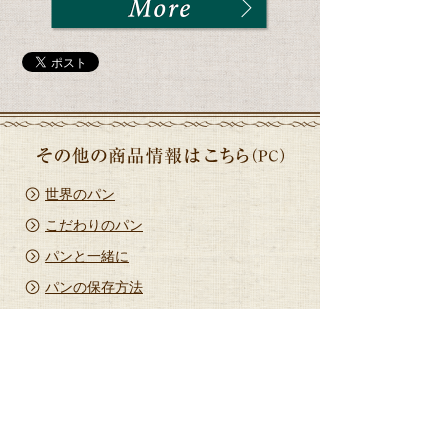
世界のパン
こだわりのパン
パンと一緒に
パンの保存方法
商品情報
世界のパン
/
こだわりのパン
/
今月の限定商品
/
パ
ンと一緒に
/
パンの保存方法
店舗情報